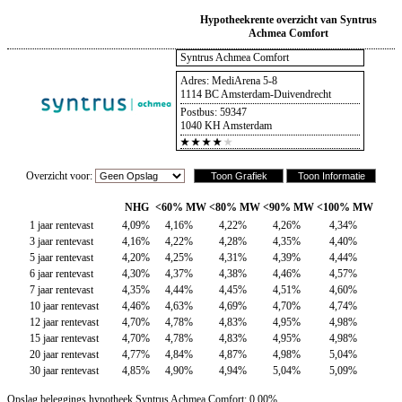
Hypotheekrente overzicht van Syntrus
Achmea Comfort
Syntrus Achmea Comfort
Adres: MediArena 5-8
1114 BC Amsterdam-Duivendrecht
Postbus: 59347
1040 KH Amsterdam
Overzicht voor:
NHG
<60% MW
<80% MW
<90% MW
<100% MW
1 jaar rentevast
4,09%
4,16%
4,22%
4,26%
4,34%
3 jaar rentevast
4,16%
4,22%
4,28%
4,35%
4,40%
5 jaar rentevast
4,20%
4,25%
4,31%
4,39%
4,44%
6 jaar rentevast
4,30%
4,37%
4,38%
4,46%
4,57%
7 jaar rentevast
4,35%
4,44%
4,45%
4,51%
4,60%
10 jaar rentevast
4,46%
4,63%
4,69%
4,70%
4,74%
12 jaar rentevast
4,70%
4,78%
4,83%
4,95%
4,98%
15 jaar rentevast
4,70%
4,78%
4,83%
4,95%
4,98%
20 jaar rentevast
4,77%
4,84%
4,87%
4,98%
5,04%
30 jaar rentevast
4,85%
4,90%
4,94%
5,04%
5,09%
Opslag beleggings hypotheek Syntrus Achmea Comfort: 0,00%