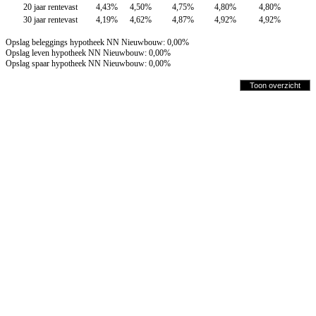
20 jaar rentevast
4,43%
4,50%
4,75%
4,80%
4,80%
30 jaar rentevast
4,19%
4,62%
4,87%
4,92%
4,92%
Opslag beleggings hypotheek NN Nieuwbouw: 0,00%
Opslag leven hypotheek NN Nieuwbouw: 0,00%
Opslag spaar hypotheek NN Nieuwbouw: 0,00%