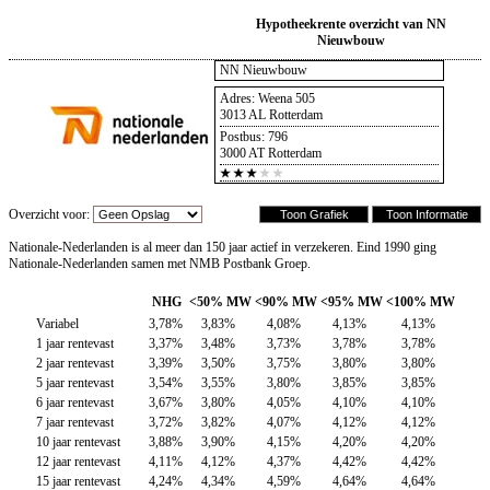
Hypotheekrente overzicht van NN
Nieuwbouw
NN Nieuwbouw
Adres: Weena 505
3013 AL Rotterdam
Postbus: 796
3000 AT Rotterdam
Overzicht voor:
Nationale-Nederlanden is al meer dan 150 jaar actief in verzekeren. Eind 1990 ging
Nationale-Nederlanden samen met NMB Postbank Groep.
NHG
<50% MW
<90% MW
<95% MW
<100% MW
Variabel
3,78%
3,83%
4,08%
4,13%
4,13%
1 jaar rentevast
3,37%
3,48%
3,73%
3,78%
3,78%
2 jaar rentevast
3,39%
3,50%
3,75%
3,80%
3,80%
5 jaar rentevast
3,54%
3,55%
3,80%
3,85%
3,85%
6 jaar rentevast
3,67%
3,80%
4,05%
4,10%
4,10%
7 jaar rentevast
3,72%
3,82%
4,07%
4,12%
4,12%
10 jaar rentevast
3,88%
3,90%
4,15%
4,20%
4,20%
12 jaar rentevast
4,11%
4,12%
4,37%
4,42%
4,42%
15 jaar rentevast
4,24%
4,34%
4,59%
4,64%
4,64%