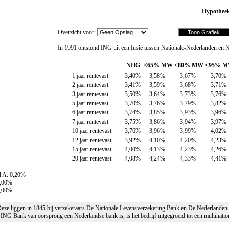
Hypotheek
Overzicht voor:
In 1991 ontstond ING uit een fusie tussen Nationale-Nederlanden e
NHG
<65% MW
<80% MW
<95% 
1 jaar rentevast
3,40%
3,58%
3,67%
3,70%
2 jaar rentevast
3,41%
3,59%
3,68%
3,71%
3 jaar rentevast
3,50%
3,64%
3,73%
3,76%
5 jaar rentevast
3,70%
3,76%
3,79%
3,82%
6 jaar rentevast
3,74%
3,85%
3,93%
3,96%
7 jaar rentevast
3,75%
3,86%
3,94%
3,97%
10 jaar rentevast
3,76%
3,96%
3,99%
4,02%
12 jaar rentevast
3,92%
4,10%
4,20%
4,23%
15 jaar rentevast
4,00%
4,13%
4,23%
4,26%
20 jaar rentevast
4,08%
4,24%
4,33%
4,41%
l A: 0,20%
0,00%
0,00%
eze liggen in 1845 bij verzekeraars De Nationale Levensverzekering Bank en De Nederlanden 
G Bank van oorsprong een Nederlandse bank is, is het bedrijf uitgegroeid tot een multinatio