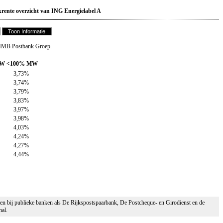
rente overzicht van ING Energielabel A
n NMB Postbank Groep.
MW
<100% MW
3,73%
3,74%
3,79%
3,83%
3,97%
3,98%
4,03%
4,24%
4,27%
4,44%
en bij publieke banken als De Rijkspostspaarbank, De Postcheque- en Girodienst en de
nal.