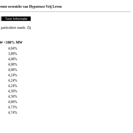
ente overzicht van Hypotrust Vrij Leven
articuliere markt. Zij
MW
<100% MW
4,04%
3,89%
4,08%
4,08%
4,08%
4,24%
4,24%
4,24%
4,50%
4,50%
4,60%
4,73%
4,74%