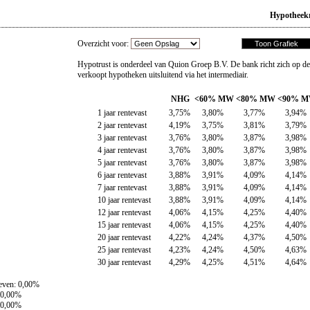
Hypotheekr
Overzicht voor:
Hypotrust is onderdeel van Quion Groep B.V. De bank richt zich op de p
verkoopt hypotheken uitsluitend via het intermediair.
NHG
<60% MW
<80% MW
<90% 
1 jaar rentevast
3,75%
3,80%
3,77%
3,94%
2 jaar rentevast
4,19%
3,75%
3,81%
3,79%
3 jaar rentevast
3,76%
3,80%
3,87%
3,98%
4 jaar rentevast
3,76%
3,80%
3,87%
3,98%
5 jaar rentevast
3,76%
3,80%
3,87%
3,98%
6 jaar rentevast
3,88%
3,91%
4,09%
4,14%
7 jaar rentevast
3,88%
3,91%
4,09%
4,14%
10 jaar rentevast
3,88%
3,91%
4,09%
4,14%
12 jaar rentevast
4,06%
4,15%
4,25%
4,40%
15 jaar rentevast
4,06%
4,15%
4,25%
4,40%
20 jaar rentevast
4,22%
4,24%
4,37%
4,50%
25 jaar rentevast
4,23%
4,24%
4,50%
4,63%
30 jaar rentevast
4,29%
4,25%
4,51%
4,64%
Leven: 0,00%
: 0,00%
: 0,00%