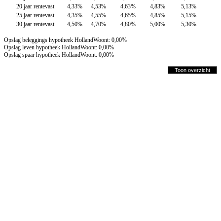
20 jaar rentevast
4,33%
4,53%
4,63%
4,83%
5,13%
25 jaar rentevast
4,35%
4,55%
4,65%
4,85%
5,15%
30 jaar rentevast
4,50%
4,70%
4,80%
5,00%
5,30%
Opslag beleggings hypotheek HollandWoont: 0,00%
Opslag leven hypotheek HollandWoont: 0,00%
Opslag spaar hypotheek HollandWoont: 0,00%