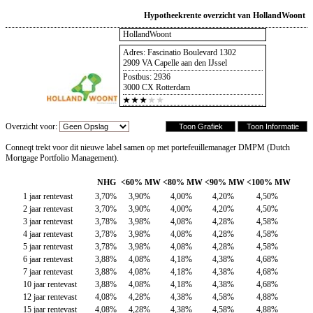
Hypotheekrente overzicht van HollandWoont
HollandWoont
Adres: Fascinatio Boulevard 1302
2909 VA Capelle aan den IJssel
Postbus: 2936
3000 CX Rotterdam
Overzicht voor:
Conneqt trekt voor dit nieuwe label samen op met portefeuillemanager DMPM (Dutch
Mortgage Portfolio Management).
NHG
<60% MW
<80% MW
<90% MW
<100% MW
1 jaar rentevast
3,70%
3,90%
4,00%
4,20%
4,50%
2 jaar rentevast
3,70%
3,90%
4,00%
4,20%
4,50%
3 jaar rentevast
3,78%
3,98%
4,08%
4,28%
4,58%
4 jaar rentevast
3,78%
3,98%
4,08%
4,28%
4,58%
5 jaar rentevast
3,78%
3,98%
4,08%
4,28%
4,58%
6 jaar rentevast
3,88%
4,08%
4,18%
4,38%
4,68%
7 jaar rentevast
3,88%
4,08%
4,18%
4,38%
4,68%
10 jaar rentevast
3,88%
4,08%
4,18%
4,38%
4,68%
12 jaar rentevast
4,08%
4,28%
4,38%
4,58%
4,88%
15 jaar rentevast
4,08%
4,28%
4,38%
4,58%
4,88%