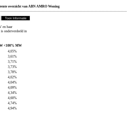
rente overzicht van ABN AMRO Woning
 en haar
s onderverdeeld in
MW
<100% MW
4,05%
3,61%
3,71%
3,73%
3,78%
4,02%
4,04%
4,09%
4,34%
4,60%
4,74%
4,94%