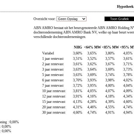
Hypotheek
Overzicht voor:
ABN AMRO bestaat uit het beursgenoteerde ABN AMRO Holding NV
dochteronderneming ABN AMRO Bank NV, welke op haar beurt weer i
verschillende dochterondernemingen.
NHG
<64% MW
<85% MW
<95% 
Variabel
3,60%
3,65%
3,80%
4,05%
1 jaar rentevast
3,51%
3,52%
3,57%
3,61%
2 jaar rentevast
3,61%
3,62%
3,67%
3,71%
3 jaar rentevast
3,63%
3,64%
3,69%
3,73%
5 jaar rentevast
3,63%
3,69%
3,74%
3,78%
6 jaar rentevast
3,70%
3,93%
3,98%
4,02%
7 jaar rentevast
3,72%
3,95%
4,00%
4,04%
10 jaar rentevast
3,81%
4,05%
4,07%
4,09%
12 jaar rentevast
3,91%
4,16%
4,18%
4,34%
15 jaar rentevast
4,13%
4,28%
4,39%
4,60%
20 jaar rentevast
4,31%
4,46%
4,55%
4,74%
30 jaar rentevast
4,60%
4,74%
4,91%
4,94%
ning : 0,00%
: 0,00%
: 0,00%